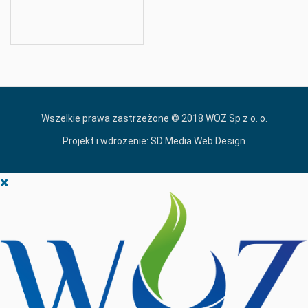
Wszelkie prawa zastrzeżone © 2018 WOZ Sp z o. o.
Projekt i wdrożenie:
SD Media Web Design